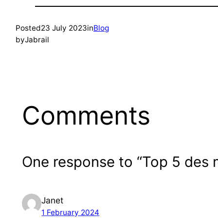
Posted
23 July 2023
in
Blog
by
Jabrail
Comments
One response to “Top 5 des 
Janet
1 February 2024