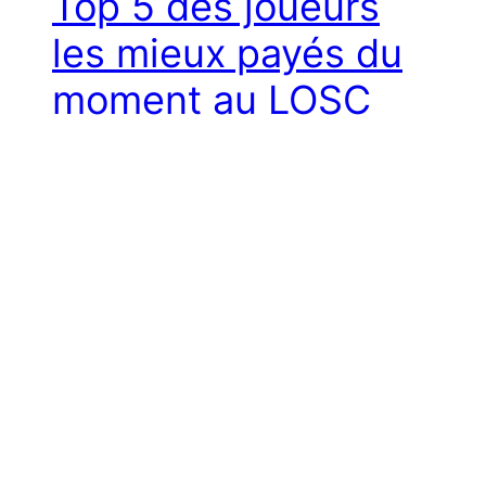
Top 5 des joueurs
les mieux payés du
moment au LOSC
Comme tous les autres clubs, le LOSC Lille
débourse par saison des millions d’euros pour
répondre aux salaires des joueurs. Voici dans
ce contenu le top 5 des joueurs les mieux
payés du moment. #1 André Gomes En tête
du top 5 s’installe André Gomes.
L’international portugais a rejoint le club
français l’été 2022 en […]
23 July 2023