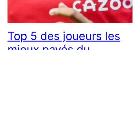
Top 5 des joueurs les
mieux payés du
moment au LOSC
Comme tous les autres clubs, le LOSC Lille
débourse par saison des millions d’euros pour
répondre aux salaires des joueurs. Voici dans ce
contenu le top 5 des joueurs les mieux payés du
moment. #1 André Gomes En tête du top 5 s’installe
André Gomes. L’international portugais a rejoint le
club français l’été 2022 en […]